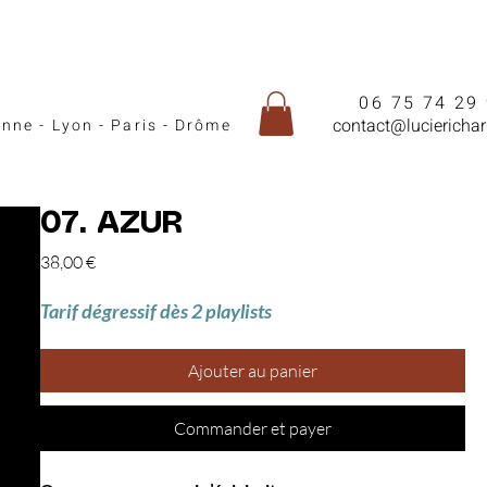
06 75 74 29
contact@lucierichar
enne - Lyon - Paris - Drôme
07. AZUR
Prix
38,00 €
Tarif dégressif dès 2 playlists
Ajouter au panier
Commander et payer