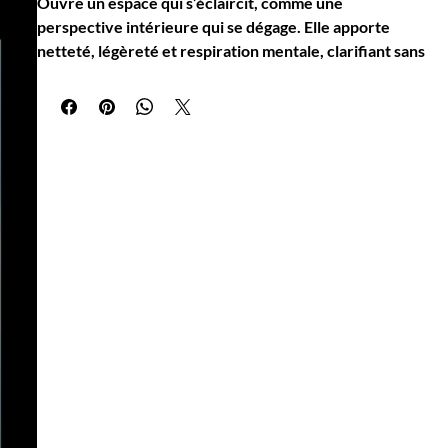
Ouvre un espace qui s’éclaircit, comme une
perspective intérieure qui se dégage. Elle apporte
netteté, légèreté et respiration mentale, clarifiant sans
forcer. Elle accompagne les moments où l’on cherche à
voir plus clair, avec une vision simple, calme et fluide.