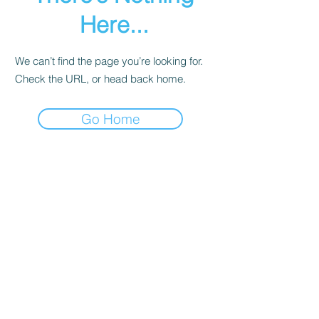
Here...
We can’t find the page you’re looking for.
Check the URL, or head back home.
Go Home
Accédez à la FAQ
Lucie RICHARD
contact@lucierichard.fr
Politique de confidentialité et mentions légales