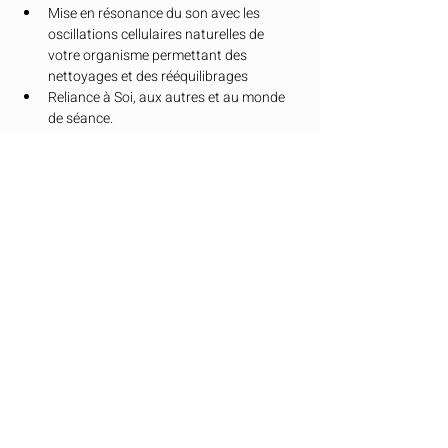
Mise en résonance du son avec les 
oscillations cellulaires naturelles de 
votre organisme permettant des 
nettoyages et des rééquilibrages
Reliance à Soi, aux autres et au monde 
de séance.
La Kundalini Activation
est un processus 
énergétique qui vous permet d'activer votre 
énergie vitale.
 C’est un moment de lâcher 
prise, de confiance et d’ouverture du cœur.
Afficher plus
Partager cet événement