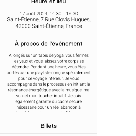
Heure et lieu
17 août 2024, 14:30 – 16:30
Saint-Étienne, 7 Rue Clovis Hugues,
42000 Saint-Étienne, France
À propos de l'événement
Allongés sur un tapis de yoga, vous fermez
les yeux et vous laissez votre corps se
détendre. Pendant une heure, vous êtes
portés par une playliste conçue spécialement
pour ce voyage intérieur. Je vous
accompagne dans le processus en initiant la
résonance énergétique avec la musique, ma
voix et mon toucher intuitif. Je suis
également garante du cadre secure
nécessaire pour un réel abandon à
l’expérience. La session de 2 heures
comprend une présentation introductive
complète, un échange d’expérience et des
Billets
recommandations en fin de séance.