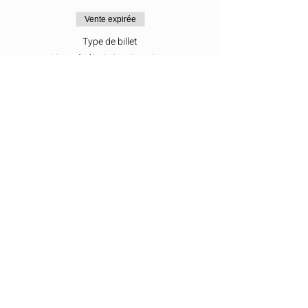
Vente expirée
Type de billet
Kundalini Activation
Prix
50,00 €
Partager cet événement