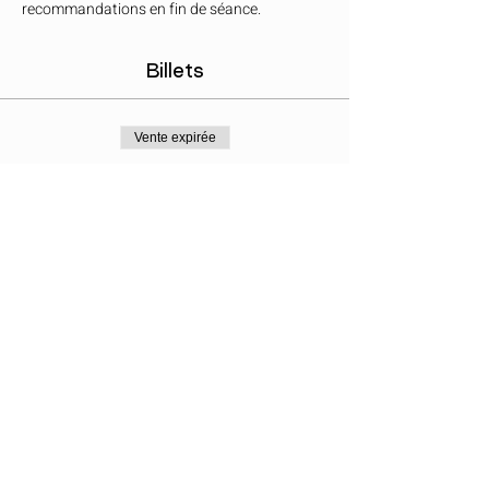
recommandations en fin de séance.
Billets
Vente expirée
Type de billet
Kundalini Activation
Prix
50,00 €
Partager cet événement