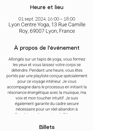
Heure et lieu
01 sept. 2024, 16:00 – 18:00
Lyon Centre Yoga, 13 Rue Camille
Roy, 69007 Lyon, France
À propos de l'événement
Allongés sur un tapis de yoga, vous fermez
les yeux et vous laissez votre corps se
détendre. Pendant une heure, vous êtes
portés par une playliste conçue spécialement
pour ce voyage intérieur. Je vous
accompagne dans le processus en initiant la
résonance énergétique avec la musique, ma
voix et mon toucher intuitif. Je suis
également garante du cadre secure
nécessaire pour un réel abandon à
l’expérience. La session de 2 heures
comprend une présentation introductive
complète, un échange d’expérience et des
Billets