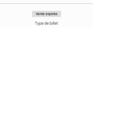
recommandations en fin de séance.
Vente expirée
Type de billet
Kundalini Activation
Prix
50,00 €
Partager cet événement