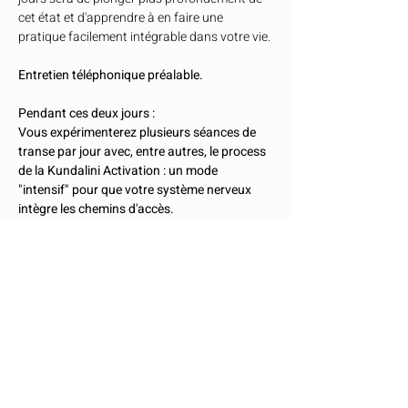
cet état et d'apprendre à en faire une 
pratique facilement intégrable dans votre vie. 
Entretien téléphonique préalable.
Pendant ces deux jours :
Vous expérimenterez plusieurs séances de 
transe par jour avec, entre autres, le process 
de la Kundalini Activation : un mode 
"intensif" pour que votre système nerveux 
intègre les chemins d'accès.
Chaque matin s’ouvre par un temps 
d’ancrage corporel et respiratoire. Puis 
viennent les process de transe : les répéter
, 
c’est inscrire dans ton système nerveux des 
portes d’accès que tu pourras franchir à 
volonté.
Afficher plus