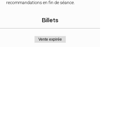
recommandations en fin de séance.
Billets
Vente expirée
Type de billet
Kundalini Activation
Prix
50,00 €
Partager cet événement