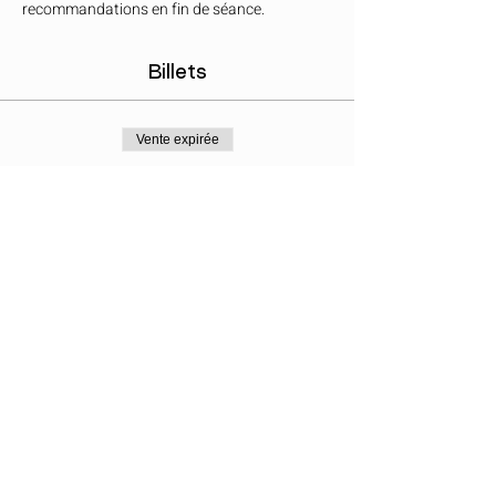
recommandations en fin de séance.
Billets
Vente expirée
Type de billet
Kundalini Activation
Prix
50,00 €
Partager cet événement