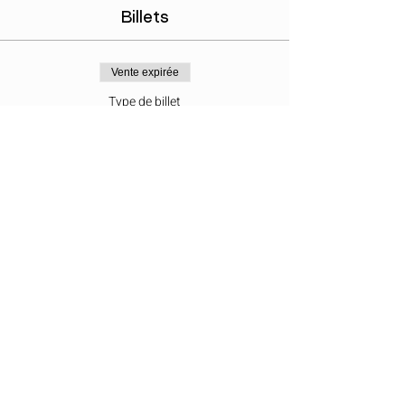
Billets
Vente expirée
Type de billet
Kundalini Activation
Prix
50,00 €
Partager cet événement