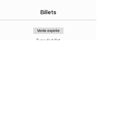
Billets
Vente expirée
Type de billet
Kundalini Activation
Prix
50,00 €
Partager cet événement