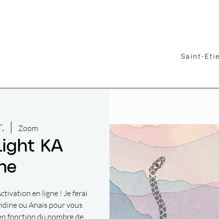
Saint-Eti
.
  |  
Zoom
Light KA
ne
tivation en ligne ! Je ferai
ndine ou Anais pour vous
en fonction du nombre de